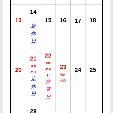
14
13
15
16
18
19
17
定
休
日
22
21
国民
23
敬老
20
24
25
26
の休
の日
秋分
日
定
休
の日
休
業
日
日
28