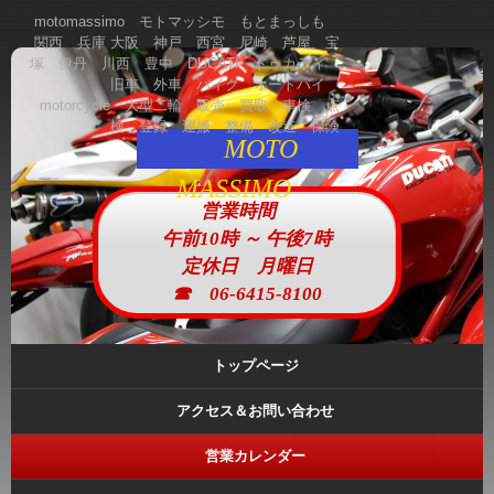
motomassimo モトマッシモ もとまっしも
関西 兵庫 大阪 神戸 西宮 尼崎 芦屋 宝
塚 伊丹 川西 豊中 DUCATI ドゥカティ
旧車 外車 バイク オートバイ
motorcycle 大型二輪 販売 買取 車検 点
検 登録 運搬 整備 改造 保険
MOTO
MASSIMO
営業時間
午前10時 ～ 午後7時
定休日 月曜日
☎ 06-6415-8100
トップページ
アクセス＆お問い合わせ
営業カレンダー